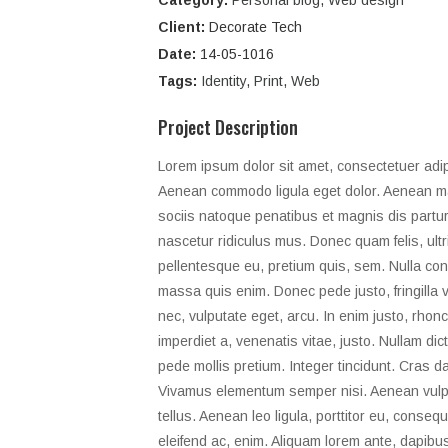
Category:
Personal blog
,
Web design
Client:
Decorate Tech
Date:
14-05-1016
Tags:
Identity
,
Print
,
Web
Project Description
Lorem ipsum dolor sit amet, consectetuer adipi
Aenean commodo ligula eget dolor. Aenean 
sociis natoque penatibus et magnis dis partu
nascetur ridiculus mus. Donec quam felis, ultr
pellentesque eu, pretium quis, sem. Nulla co
massa quis enim. Donec pede justo, fringilla ve
nec, vulputate eget, arcu. In enim justo, rhonc
imperdiet a, venenatis vitae, justo. Nullam dic
pede mollis pretium. Integer tincidunt. Cras d
Vivamus elementum semper nisi. Aenean vulpu
tellus. Aenean leo ligula, porttitor eu, consequ
eleifend ac, enim. Aliquam lorem ante, dapibus