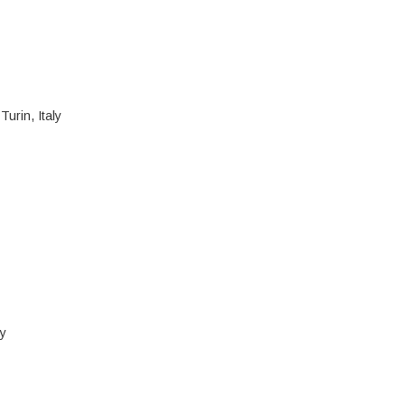
urin, Italy
ly