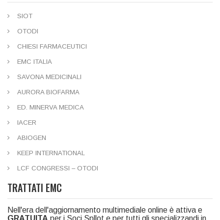
SIOT
OTODI
CHIESI FARMACEUTICI
EMC ITALIA
SAVONA MEDICINALI
AURORA BIOFARMA
ED. MINERVA MEDICA
IACER
ABIOGEN
KEEP INTERNATIONAL
LCF CONGRESSI – OTODI
TRATTATI EMC
Nell'era dell'aggiornamento multimediale online è attiva e
GRATUITA
per i Soci Spllot e per tutti gli specializzandi in