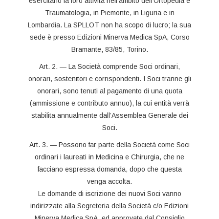
esercitano la loro attività nell’ambito dell’Ortopedia e
Traumatologia, in Piemonte, in Liguria e in
Lombardia. La SPLLOT non ha scopo di lucro; la sua
sede è presso Edizioni Minerva Medica SpA, Corso
Bramante, 83/85, Torino.
Art. 2. — La Società comprende Soci ordinari,
onorari, sostenitori e corrispondenti. I Soci tranne gli
onorari, sono tenuti al pagamento di una quota
(ammissione e contributo annuo), la cui entità verrà
stabilita annualmente dall’Assemblea Generale dei
Soci.
Art. 3. — Possono far parte della Società come Soci
ordinari i laureati in Medicina e Chirurgia, che ne
facciano espressa domanda, dopo che questa
venga accolta.
Le domande di iscrizione dei nuovi Soci vanno
indirizzate alla Segreteria della Società c/o Edizioni
Minerva Medica SpA, ed approvate dal Consiglio