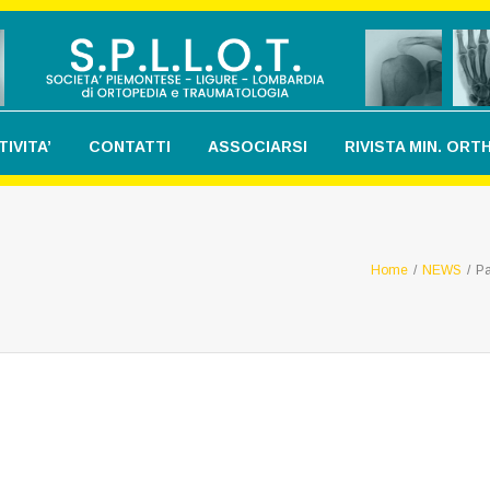
TIVITA’
CONTATTI
ASSOCIARSI
RIVISTA MIN. OR
Home
/
NEWS
/
Pa